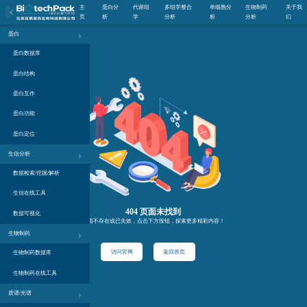
主
蛋白分
代谢组
多组学整合
单细胞分
生物制药
关于我
页
析
学
分析
析
分析
们
蛋白
蛋白数据库
蛋白结构
蛋白互作
蛋白功能
蛋白定位
生信分析
数据检索/挖掘/解析
生信在线工具
404 页面未找到
数据可视化
页面不存在或已失效，点击下方按钮，探索更多精彩内容！
生物制药
访问官网
返回首页
生物制药数据库
生物制药在线工具
质谱/光谱