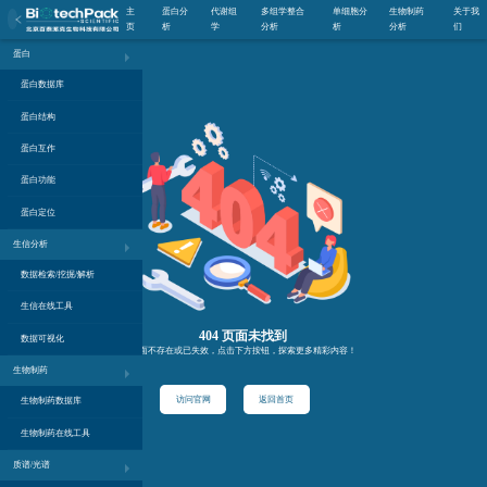
主
蛋白分
代谢组
多组学整合
单细胞分
生物制药
关于我
页
析
学
分析
析
分析
们
蛋白
蛋白数据库
蛋白结构
蛋白互作
蛋白功能
蛋白定位
生信分析
数据检索/挖掘/解析
生信在线工具
404 页面未找到
数据可视化
页面不存在或已失效，点击下方按钮，探索更多精彩内容！
生物制药
访问官网
返回首页
生物制药数据库
生物制药在线工具
质谱/光谱