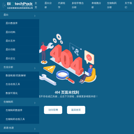
主
蛋白分
代谢组
多组学整合
单细胞分
生物制药
关于我
页
析
学
分析
析
分析
们
蛋白
蛋白数据库
蛋白结构
蛋白互作
蛋白功能
蛋白定位
生信分析
数据检索/挖掘/解析
生信在线工具
404 页面未找到
数据可视化
页面不存在或已失效，点击下方按钮，探索更多精彩内容！
生物制药
访问官网
返回首页
生物制药数据库
生物制药在线工具
质谱/光谱